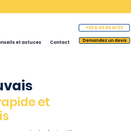
+33 6 43 43 41 02
Demandez un devis
nseils et astuces
Contact
uvais
rapide et
is