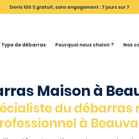
Devis 100 % gratuit, sans engagement : 7 jours sur 7
Type de débarras
Pourquoi nous choisir ?
Nos co
rras Maison à Bea
écialiste du débarras 
rofessionnel à Beauva