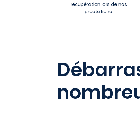
récupération lors de nos
prestations.
Débarras
nombreux