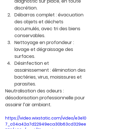
diagnostic sur place, en toute 
discrétion.
Débarras complet
 : évacuation 
des objets et déchets 
accumulés, avec tri des biens 
conservables.
Nettoyage en profondeur
 : 
lavage et dégraissage des 
surfaces.
Désinfection et 
assainissement
 : élimination des 
bactéries, virus, moisissures et 
parasites.
Neutralisation des odeurs
 : 
désodorisation professionnelle pour 
assainir l’air ambiant.
https://video.wixstatic.com/video/e3e10
7_c04a42a7d22949eca30b63cd329ee